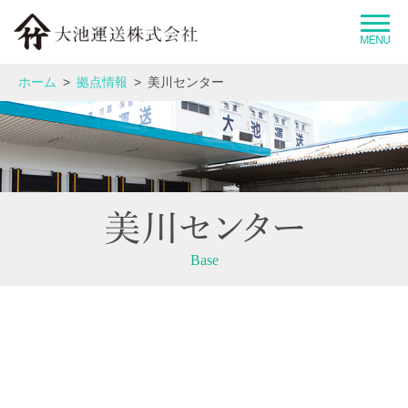
大池運送グループとは
ホーム
拠点情報
美川センター
企業情報
事業紹介
運送品質へのこだわり
Base
拠点情報
採用情報
お問い合わせ