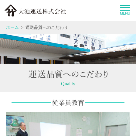
大池運送グループとは
ホーム
運送品質へのこだわり
企業情報
事業紹介
運送品質へのこだわり
Quality
拠点情報
採用情報
お問い合わせ