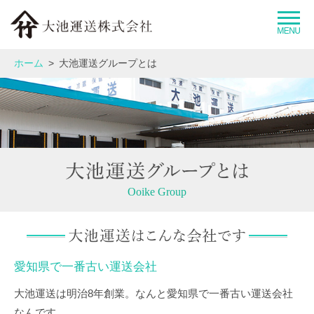
大池運送グループとは
ホーム
大池運送グループとは
企業情報
事業紹介
運送品質へのこだわり
Ooike Group
拠点情報
愛知県で一番古い運送会社
採用情報
大池運送は明治8年創業。なんと愛知県で一番古い運送会社
お問い合わせ
なんです。