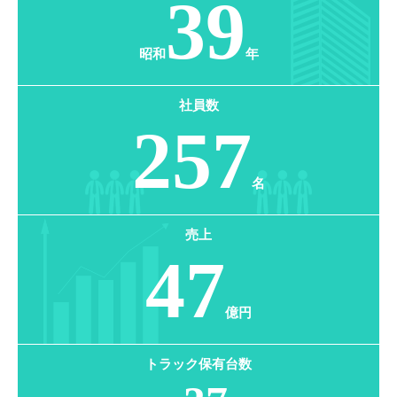
39
昭和
年
社員数
257
名
売上
47
億円
トラック保有台数