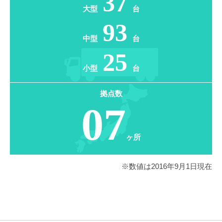
37
大型
台
93
中型
台
25
小型
台
拠点数
07
ヶ所
※数値は2016年9月1日現在