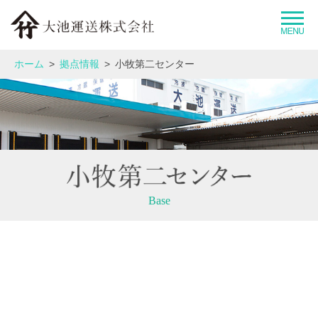
大池運送グループとは
ホーム
拠点情報
小牧第二センター
企業情報
事業紹介
運送品質へのこだわり
Base
拠点情報
採用情報
お問い合わせ