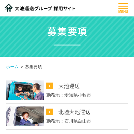
大池運送グループについて
仕事紹介
先輩社員紹介
募集要項
ホーム
募集要項
フォトギャラリー
大池運送
勤務地：愛知県小牧市
北陸大池運送
閉じる
勤務地：石川県白山市