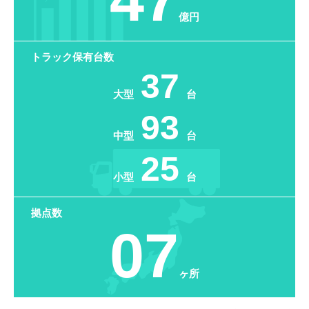
億円
トラック保有台数
37
大型
台
93
中型
台
25
小型
台
拠点数
07
ヶ所