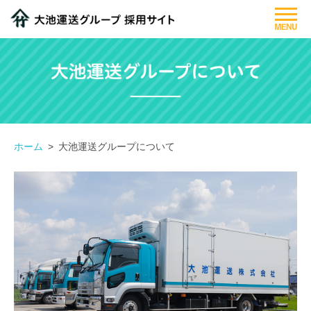
大池運送グループについて
仕事紹介
先輩社員紹介
ホーム
大池運送グループについて
募集要項
フォトギャラリー
閉じる