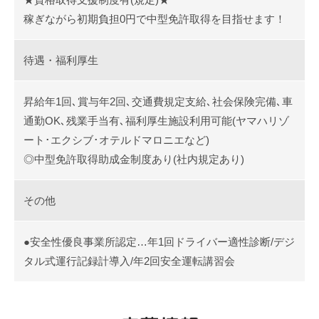
稼ぎながら初期負担0円で中型免許取得を目指せます！
待遇・福利厚生
昇給年1回､賞与年2回､交通費規定支給､社会保険完備､車
通勤OK､残業手当有､福利厚生施設利用可能(ヤマハリゾ
ート･エクシブ･オテルドマロニエなど)
◎中型免許取得助成金制度あり(社内規定あり)
その他
●安全性優良事業所認定…年1回ドライバー適性診断/デジ
タル式運行記録計導入/年2回安全運転講習会