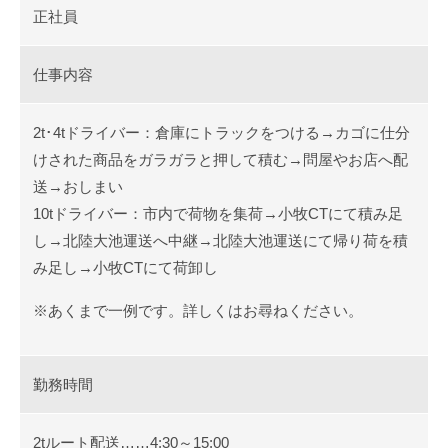
正社員
仕事内容
2t･4tドライバー：倉庫にトラックをつける→カゴに仕分
けされた商品をガラガラと押して積む→問屋やお店へ配
送→おしまい
10tドライバー：市内で荷物を集荷→小牧CTにて積み足
し→北陸大池運送へ中継→北陸大池運送にて帰り荷を積
み足し→小牧CTにて荷卸し
※あくまで一例です。詳しくはお尋ねください。
勤務時間
2tルート配送……4:30～15:00